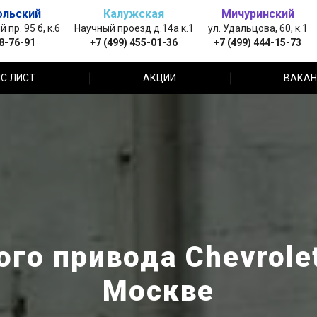
ольский
Калужская
Мичуринский
пр. 95 б, к.6
Научный проезд д.14а к.1
ул. Удальцова, 60, к.1
88-76-91
+7 (499) 455-01-36
+7 (499) 444-15-73
С ЛИСТ
АКЦИИ
ВАКАН
го привода Chevrole
Москве