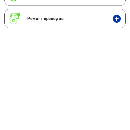
Ремонт приводов
Ремонт раздаточной коробки (раздатки)
Замена сальников
Замена сцепления
ДИАГНОСТИКА за 490₽ по 43
🔥
параметрам
.
⛔
Диагностика в подарок при ремонте в нашем