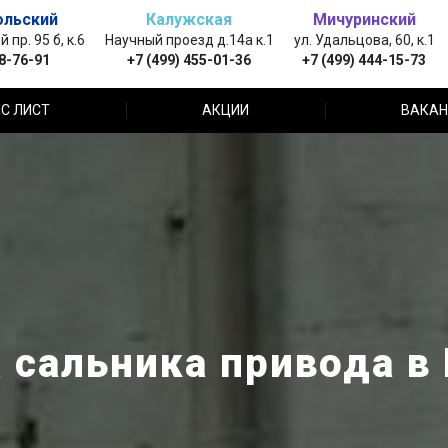
ольский
Калужская
Мичуринский
пр. 95 б, к.6
Научный проезд д.14а к.1
ул. Удальцова, 60, к.1
88-76-91
+7 (499) 455-01-36
+7 (499) 444-15-73
С ЛИСТ
АКЦИИ
ВАКАН
 сальника привода в