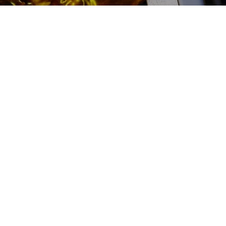
2500 руб
Ремонт приводов Chrysler
(Крайслер) цена:
Ремонт приводов
От 2000
₽
Ремонт приводов
От 4000
₽
Замена внутреннего шруса
От 4000
₽
Замена наружного шруса
От 3000
₽
Замена переднего привода