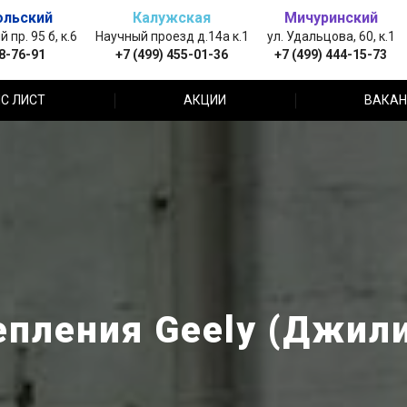
ольский
Калужская
Мичуринский
пр. 95 б, к.6
Научный проезд д.14а к.1
ул. Удальцова, 60, к.1
88-76-91
+7 (499) 455-01-36
+7 (499) 444-15-73
С ЛИСТ
АКЦИИ
ВАКАН
епления Geely (Джили