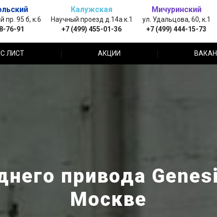
ольский
Калужская
Мичуринский
пр. 95 б, к.6
Научный проезд д.14а к.1
ул. Удальцова, 60, к.1
88-76-91
+7 (499) 455-01-36
+7 (499) 444-15-73
С ЛИСТ
АКЦИИ
ВАКАН
него привода Genesi
Москве