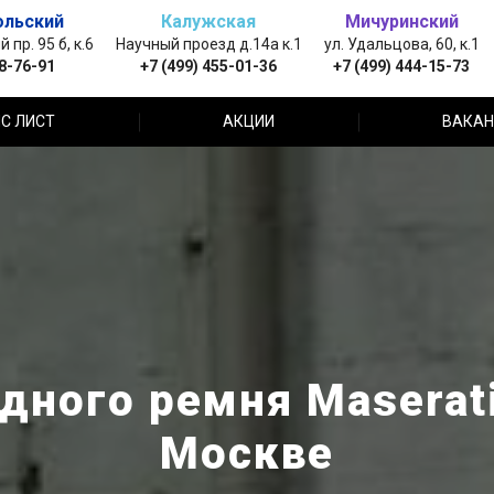
ольский
Калужская
Мичуринский
пр. 95 б, к.6
Научный проезд д.14а к.1
ул. Удальцова, 60, к.1
88-76-91
+7 (499) 455-01-36
+7 (499) 444-15-73
С ЛИСТ
АКЦИИ
ВАКАН
дного ремня Maserati
Москве