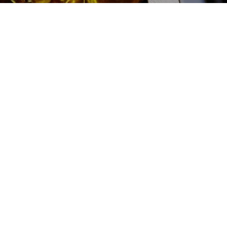
Замена внутреннего шруса
Ssang Yong (Санг Енг) цена:
Замена внутреннего шруса
От 4000
₽
Замена внутреннего шруса
От 4000
₽
Замена наружного шруса
От 3000
₽
Замена переднего привода
От 3000
₽
Замена привода