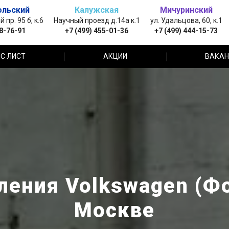
ольский
Калужская
Мичуринский
пр. 95 б, к.6
Научный проезд д.14а к.1
ул. Удальцова, 60, к.1
88-76-91
+7 (499) 455-01-36
+7 (499) 444-15-73
С ЛИСТ
АКЦИИ
ВАКАН
ления Volkswagen (Фо
Москве