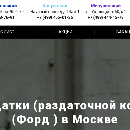
ольский
Калужская
Мичуринский
пр. 95 б, к.6
Научный проезд д.14а к.1
ул. Удальцова, 60, к.1
88-76-91
+7 (499) 455-01-36
+7 (499) 444-15-73
С ЛИСТ
АКЦИИ
ВАКАН
атки (раздаточной к
(Форд ) в Москве