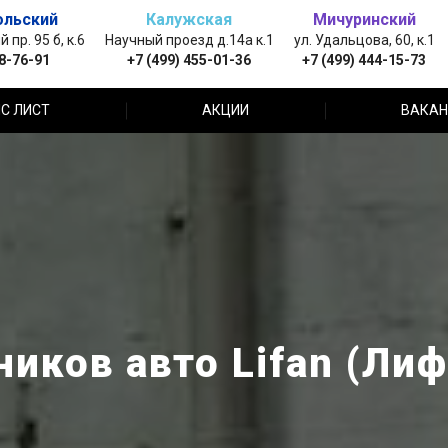
ольский
Калужская
Мичуринский
пр. 95 б, к.6
Научный проезд д.14а к.1
ул. Удальцова, 60, к.1
88-76-91
+7 (499) 455-01-36
+7 (499) 444-15-73
С ЛИСТ
АКЦИИ
ВАКАН
иков авто Lifan (Ли